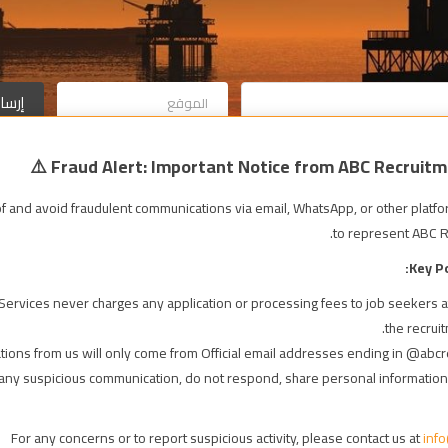
 and avoid fraudulent communications via email, WhatsApp, or other platform
بحث الوظائف بالتخصص
to represent ABC R
Key P
التقنية الحيوية
ervices never charges any application or processing fees to job seekers a
the recrui
( 01 وظائف شاغرة )
tions from us will only come from Official email addresses ending in
@abcre
الضيافة – الفنادق
e any suspicious communication, do not respond, share personal informatio
( 01 وظائف شاغرة )
For any concerns or to report suspicious activity, please contact us at
inf