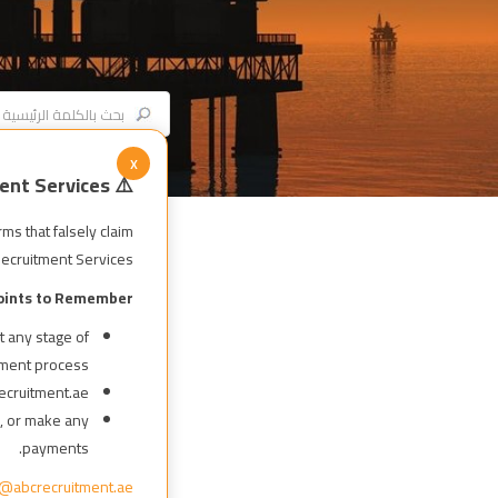
x
⚠️ Fraud Alert: Important Notice from ABC Recruitment Services ⚠️
s that falsely claim
ecruitment Services.
oints to Remember:
t any stage of
tment process.
cruitment.ae.
n, or make any
payments.
o@abcrecruitment.ae